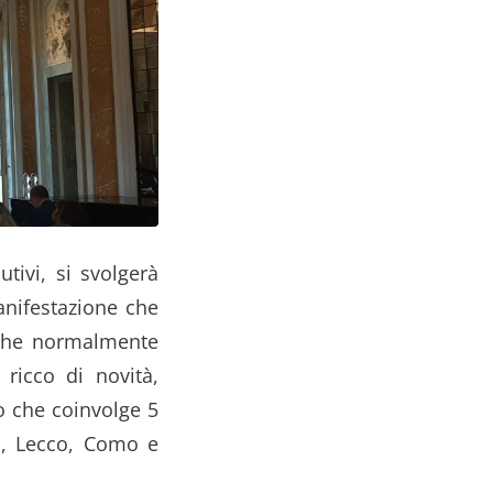
tivi, si svolgerà
anifestazione che
riche normalmente
 ricco di novità,
co che coinvolge 5
o, Lecco, Como e