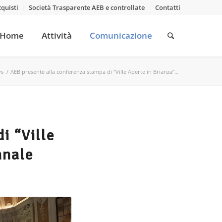
cquisti
Società Trasparente AEB e controllate
Contatti
Home
Attività
Comunicazione
ws
/
AEB presente alla conferenza stampa di “Ville Aperte in Brianza”...
i “Ville
nnale