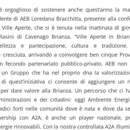
è orgoglioso di sostenere anche quest’anno la man
dente di AEB Loredana Bracchitta, presente alla con
 Ville Aperte, che si è tenuta nella mattinata di gi
Rasini di Cavenago Brianza. “Ville Aperte in Bri
llezza e partecipazione, cultura e tradizion
 cresciuta, arrivando a coinvolgere ben cinque Pr
n fecondo partenariato pubblico-privato. AEB non
un Gruppo che ha nel proprio dna la valorizzazion
 di quest’iniziativa ci consente di aggiungere un 
per dare valore alla Brianza. Un percorso che ci 
ministrazioni e dei cittadini: oggi Ambiente Energ
radici forti nelle comunità dove è nata e dove da 
tnership con A2A, è anche un player nazionale, pr
ergie rinnovabili. Con la nostra controllata A2A Illu