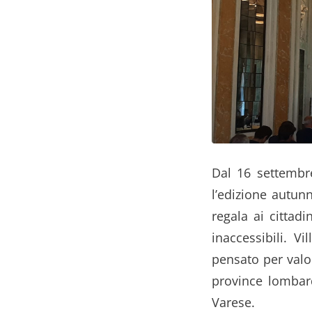
Dal 16 settembre
l’edizione autun
regala ai cittad
inaccessibili. V
pensato per valor
province lombar
Varese.