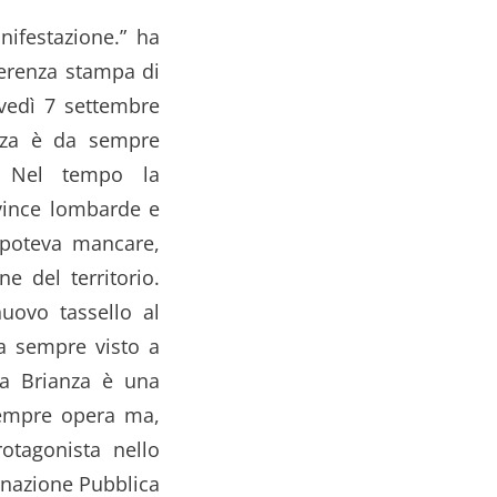
ifestazione.” ha
ferenza stampa di
ovedì 7 settembre
anza è da sempre
e. Nel tempo la
ovince lombarde e
 poteva mancare,
e del territorio.
nuovo tassello al
ha sempre visto a
ia Brianza è una
sempre opera ma,
otagonista nello
minazione Pubblica