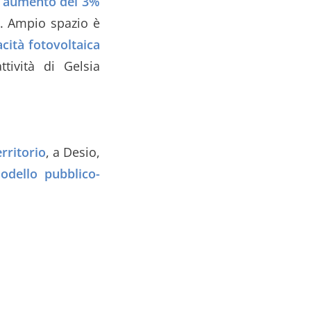
n aumento del 3%
. Ampio spazio è
cità fotovoltaica
tività di Gelsia
rritorio
, a Desio,
odello pubblico-