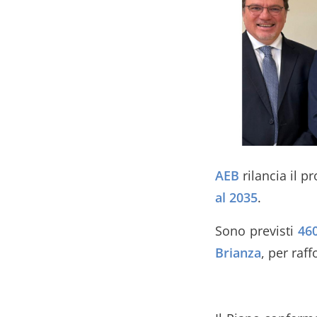
AEB
rilancia il p
al 2035
.
Sono previsti
460
Brianza
, per raff