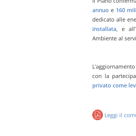
Il Piano conferma
annuo
e
160 mil
dedicato alle en
installata
, e all
Ambiente al servi
L’aggiornamento 
con la partecip
privato come lev
Leggi il co