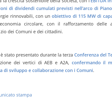
 la crescita sostenibile della società, con l’
EBITDA i
ioni di dividendi cumulati previsti nell’arco di Piano
ergie rinnovabili, con un
obiettivo di 115 MW di capa
’economia circolare, con il rafforzamento delle at
zio dei Comuni e dei cittadini.
è stato presentato durante la terza
Conferenza del Te
azione dei vertici di AEB e A2A,
confermando il m
a di sviluppo e collaborazione con i Comuni
.
municato stampa